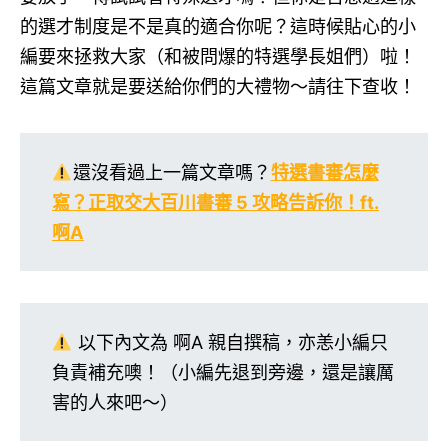
的選才制度是不是真的適合你呢？這時候貼心的小
編要來拯救大家（和被問爆的特選學長姐們）啦！
這篇文章就是要送給你們的大禮物～請往下查收！
還沒看過上一篇文章嗎？
特選書審怎麼
寫？正取交大百川書審 5 攻略告訴你！ft.
啊A
以下內文為 啊A 親自撰稿，亦恙小編只
負責補充噢！（小編先退到旁邊，還是讓厲
害的人來吧～）