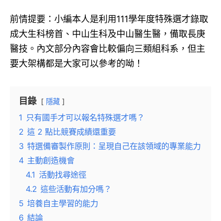
前情提要：小編本人是利用111學年度特殊選才錄取
成大生科榜首、中山生科及中山醫生醫，備取長庚
醫技。內文部分內容會比較偏向三類組科系，但主
要大架構都是大家可以參考的呦！
目錄
隱藏
1
只有國手才可以報名特殊選才嗎？
2
這 2 點比競賽成績還重要
3
特選備審製作原則：呈現自己在該領域的專業能力
4
主動創造機會
4.1
活動找尋途徑
4.2
這些活動有加分嗎？
5
培養自主學習的能力
6
結論