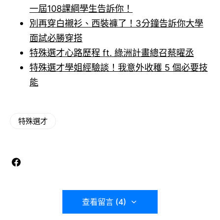
一屆108課綱學生告訴你！
別再穿白襯衫、西裝褲了！3分鐘告訴你大學
面試必勝穿搭
特殊選才心路歷程 ft. 綠洲計畫總召蔡曜丞
特殊選才學姐經驗談！我意外收穫 5 個必要技
能
特殊選才
查看留言 (4)