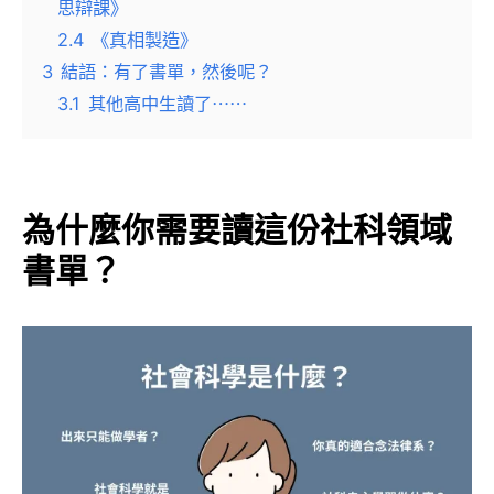
思辯課》
2.4
《真相製造》
3
結語：有了書單，然後呢？
3.1
其他高中生讀了⋯⋯
為什麼你需要讀這份社科領域
書單？