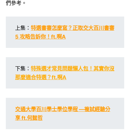
們參考。
上集：
特選書審怎麼寫？正取交大百川書審
5 攻略告訴你！ft.啊A
下集：
特殊選才常見問題懶人包！其實你沒
那麼適合特選？ft.啊A
交通大學百川學士學位學程 —複試經驗分
享 ft.何懿哲