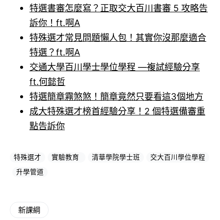
特選書審怎麼寫？正取交大百川書審 5 攻略告
訴你！ft.啊A
特殊選才常見問題懶人包！其實你沒那麼適合
特選？ft.啊A
交通大學百川學士學位學程 —複試經驗分享
ft.何懿哲
特選簡章霧煞煞！簡章竟然只要看這3個地方
成大特殊選才榜首經驗分享！2 個特選備審重
點告訴你
特殊選才
實驗教育
清華學院學士班
交大百川學位學程
升學管道
新課綱