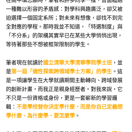
在高中填志願時，筆者和許多同學一樣，曾面臨過
一種難以形容的矛盾感：對學科興趣廣泛，卻又被
迫選擇一個固定系所；對未來有想像，卻找不到完
全對應的學程。那時我並不知道，「特選制度」與
「不分系」的架構其實早已在某些大學悄悄出現，
等待著那些不想被框架限制的學生。
筆者現在就讀於
國立清華大學清華學院學士班
，並
是
第一屆「適性探索跨領域學士方案」的學生
。這
是一項讓學生在大學就讀期間主動轉向、跨域發展
的創新計畫，而我正是親身經歷者。對我來說，它
不只是一份資格或身份，更是一套嶄新的學習邏
輯：
不是學校替你決定學什麼，而是你自己定義想
學什麼、為什麼學、要怎麼學
。