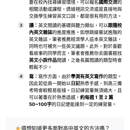
要在校內找尋練習環境，可以報名
國際交流
的
相關活動或課程，透過視訊交流或是直接地與
交換學生練習英文口說，都是很有用的方法。
讀：
英文閱讀的基礎與聽力類似，可以
跟隨校
內英文雜誌
的進度推進。如想跳級嘗試進階的
英文雜誌，筆者推薦經濟學人這本英文雜誌，
同時也可補充一些英文議題。此外，對於喜歡
看故事的同學而言，筆者會推薦你去圖書館找
英文小說作品
閱讀，之後長篇閱讀的題型時會
輕鬆不少。
寫：
寫作方面，由於
學測有英文寫作
的題型。
因此若從高一開始以
日記
熟悉手感，到高三備
考時會較輕易銜接。日記練習量無須過大，且
可以著重在於熟悉語感，
約每週 1 至 2 篇
50~100字
的日記便能達到一定的練習量。
還想知道更多面對高中英文的方法嗎？