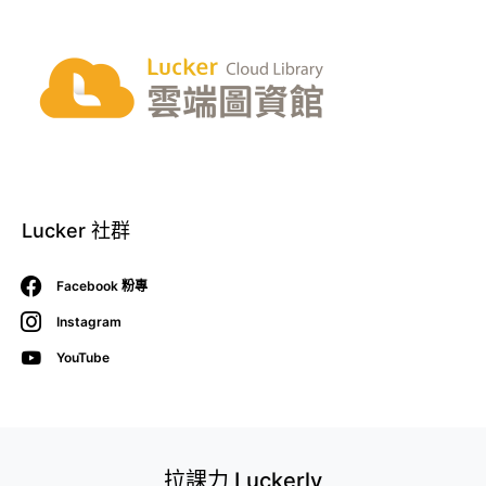
Lucker 社群
Facebook 粉專
Instagram
YouTube
拉課力 Luckerly