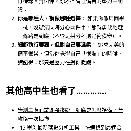
打棒球。有個伴，你才不會在備審的壓力中崩
潰。
你是哪種人，就做哪種選擇
： 如果你像周同學
一樣，沒辦法同時分心兩件事，那就勇敢地選
一條路走到底（不管是拼分科還是衝備審）。
細節執行要狠，但對自己要溫柔：
追求完美的
備審很累，但當你覺得自己「很爛」的時候，
請記得：那只是壓力在對你撒謊。
其他高中生也看了………….
學測二階面試即將來臨！到底要怎麼準備？全
攻略一次搞懂
115 學測最新落點分析工具！快速找到最適合