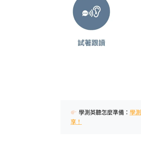
學測英聽怎麼準備：
學測
享！