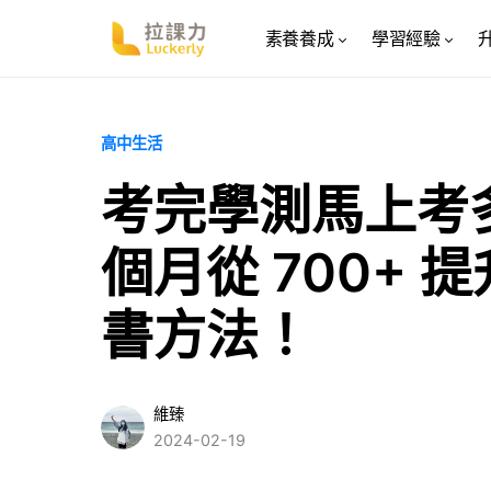
素養養成
學習經驗
高中生活
考完學測馬上考
個月從 700+ 提
書方法！
維臻
2024-02-19