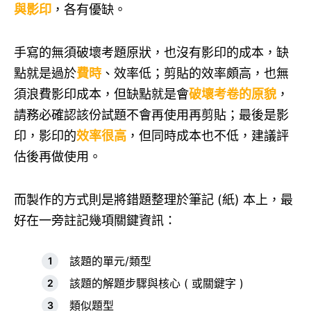
與影印
，各有優缺。
手寫的無須破壞考題原狀，也沒有影印的成本，缺
點就是過於
費時
、效率低；剪貼的效率頗高，也無
須浪費影印成本，但缺點就是會
破壞考卷的原貌
，
請務必確認該份試題不會再使用再剪貼；最後是影
印，影印的
效率很高
，但同時成本也不低，建議評
估後再做使用。
而製作的方式則是將錯題整理於筆記 (紙) 本上，最
好在一旁註記幾項關鍵資訊：
該題的單元/類型
該題的解題步驟與核心 ( 或關鍵字 )
類似題型