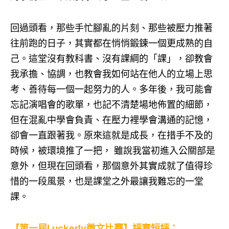
回過頭看，那些手忙腳亂的片刻、那些被壓力推著
往前跑的日子，其實都在悄悄鍛鍊一個更成熟的自
己。這堂沒有教科書、沒有課綱的「課」，卻教會
我承擔、協調，也教會我如何站在他人的立場上思
考、善待每一個一起努力的人。多年後，我可能會
忘記演唱會的歌單，也記不清楚場地佈置的細節，
但在混亂中學會負責、在壓力裡學會溝通的記憶，
卻會一直跟著我。原來這就是成長，在措手不及的
時候，被環境推了一把， 雖說我當初進入公關部是
意外，但現在回頭看，那個意外其實成就了值得珍
惜的一段風景，也是課堂之外最讓我難忘的一堂
課。
【第一屆Luckerly徵文比賽】評審短評：