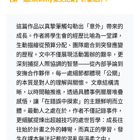
這篇作品以真摯筆觸勾勒出「意外」帶來的
成長。作者將學生會的經歷比喻為一堂課，
生動描繪從預算分配、團隊磨合到突發應變
的歷程。文中不僅展現活動籌辦的艱辛，更
深刻捕捉人際協調的智慧——從內部爭論到
安撫合作夥伴，每一處細節都體現「公關」
的本質是對人的理解與關懷。 文章結構清
晰，以時間軸推進，透過具體事例層層堆疊
感悟，讓「在錯誤中摸索」的主題鮮明而立
體。最動人之處在於，作者不僅記錄事件，
更細膩提煉出超越技巧的處世哲學：成長往
往始於計畫之外的轉彎，而真正的學習，發
生在課本無法記載的混亂與溫柔之中。