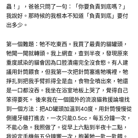
蟲！」，爸爸只問了一句：「你要負責到底嗎？」
我說好。那時候的我根本不知道「負責到底」要付
出多少。
第一個難題：牠不吃東西。我買了最貴的貓罐頭，
牠聞一聞就轉頭。我上網查，查到半夜，發現原來
重度感染的貓會因為口腔潰瘍完全沒食慾。有人建
議用針筒餵食，但我第一次把針筒塞進牠嘴裡，牠
掙扎到把我手臂抓得全是血，食物全噴出來，牠還
是一口都沒吞。我坐在浴室地板上哭了，覺得自己
笨得要死。 後來我在一個國外的流浪貓救援論壇找
到一個方法：把AD罐頭加溫到40度，用針筒慢慢從
側邊牙縫打進去，一次只能0.5cc，每五分鐘一次，
不能心急。我照做了。從早上六點到半夜十二點，
我設定手機每五分鐘響一次，抱著牠一匙一匙餵。