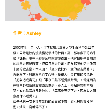
作者：Ashley
2003年生，台中人。目前就讀台灣某大學生命科學系四年
級，同時是校內流浪貓關懷社的社員。高二那年救下的奶牛
貓「課長」現在已經是家裡的鍵盤霸主。他習慣把學費剩餘
的錢拿去買貓罐頭，把假日拿去TNR，朋友都說他活得像四
十歲的歐吉桑，本人回：「至少我比四十歲的歐吉桑帥。」
喜歡寫字，討厭寫八百字心得，覺得人生最有用的技能是
「把貓捲成壽司」跟「半夜三點不睡覺餵針筒」。曾經因為
在校內野放區餵貓被誤認為是可疑人士，差點進警衛室喝
茶。座右銘是課長教他的：「再痛也要活下去，因為有人願
意為你不睡覺。」
這是他第一次把那年暑假的故事寫下來，原本只想發IG限
動，結果一寫就停不了。