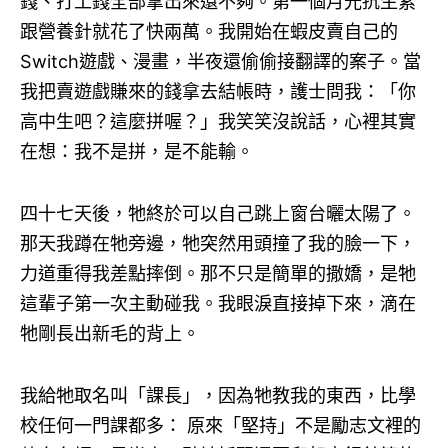
錢、打工錢全部拿出來還不夠。第一個月光抗生素
跟營養針就花了快兩萬。我開始在蝦皮賣自己的
Switch遊戲、漫畫，半夜還偷偷接翻譯的案子。當
我把賣遊戲賺來的錢拿去結帳時，護士問我：「你
高中生吧？這麼拼喔？」我笑笑沒說話，心裡其實
在想：我不是拼，是不能輸。
四十七天後，牠終於可以自己跳上窗台曬太陽了。
那天我蹲在牠旁邊，牠突然用頭撞了我的臉一下，
力道重得我差點摔倒。那不只是簡單的撒嬌，是牠
這輩子第一次主動碰我。我眼淚直接掉下來，滴在
牠剛長出新毛的背上。
我給牠取名叫「課長」，因為牠教我的東西，比學
校任何一門課都多： 原來「堅持」不是勵志文裡的