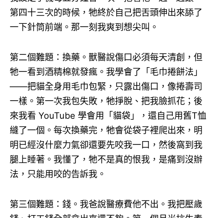
第四十三次的時候，牠終於自己把舌頭伸出來舔了
一下針筒前端。那一刻我爽到想尖叫。
第二個難題：換藥。獸醫說傷口必須每天清創，但
牠一看到酒精棉就發瘋。我學會了「毛巾捲餅法」
——把貓全身用毛巾包緊，只露出傷口，像捲壽司
一樣。第一次我包失敗，牠掙脫、把我臉抓花；後
來我看 YouTube 學會用「貓袋」，還自己用舊T恤
縫了一個。每次換藥完，牠會從袋子裡爬出來，明
明已經沒什麼力氣卻還要先咬我一口，然後窩到我
腿上睡著。我懂了，牠不是真的恨我，是痛到沒辦
法，只能用咬的告訴我。
第三個難題：錢。我爸說醫療費他不出。我把壓歲