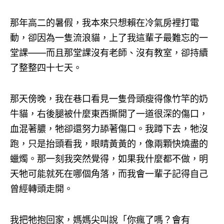
那年高二的暑假，我本來只想賴在冷氣房裡打電
動，卻因為一隻流浪貓，上了我這輩子最難忘的一
堂課——而且那堂課沒有老師、沒有教室，卻持續
了整整四十七天。
那天傍晚，我在巷口看見一隻骨頭瘦得像竹竿的奶
牛貓，右後腿被什麼東西撕開了一道很深的傷口，
血混著膿，牠卻還努力舔著傷口。我蹲下去，牠沒
跑，只是抬頭看我，眼睛黃黃的，像兩顆快燒盡的
蠟燭。那一刻我突然覺得，如果我什麼都不做，明
天牠可能就死在哪個角落，而我會一輩子記得自己
曾經轉頭走開。
我把牠抱回家，媽媽尖叫說「你瘋了嗎？會有