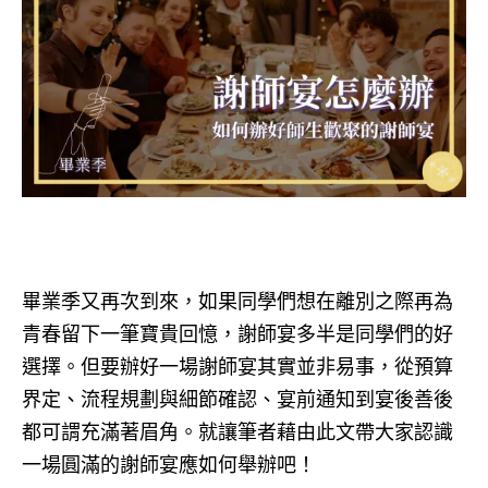
畢業季又再次到來，如果同學們想在離別之際再為
青春留下一筆寶貴回憶，謝師宴多半是同學們的好
選擇。但要辦好一場謝師宴其實並非易事，從預算
界定、流程規劃與細節確認、宴前通知到宴後善後
都可謂充滿著眉角。就讓筆者藉由此文帶大家認識
一場圓滿的謝師宴應如何舉辦吧！