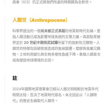
員會（ICS）仍正式將我們所處的時期歸為全新世。
人類世（
Anthropocene
）
科學界提出的一個
尚未被正式承認
的地質新時代名稱，意
指人類活動已成為影響地球系統的主導力量。其起點常被
界定於
20 世紀中期核武試爆
所留下的放射性沉積物。人
類世的特徵包括碳排放造成的氣候變遷、塑膠與金屬沉積
物、土地利用變化與生物多樣性急遽下降，象徵人類首次
成為塑造地球環境的主因。
註
2024年國際地質理事會已經以人類文明相較於地質年代
時間太短，否決了地質時代易名。本文因此以「人類時
代」的歷史名稱取代人類世。