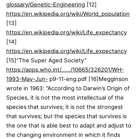
glossary/Genetic-Engineering
[12]​
https://en.wikipedia.org/wiki/World_population
[13] ​
https://en.wikipedia.org/wiki/Life_expectancy
[14]​
https://en.wikipedia.org/wiki/Life_expectancy
[15]​“The Super Aged Society”
https://apps.who.int/……/10665/326201/WH-
1993-May-Jun-
p9-11-eng.pdf [16]​Megginson
wrote in 1963: “According to Darwin’s Origin of
Species, it is not the most intellectual of the
species that survives; it is not the strongest
that survives; but the species that survives is
the one that is able best to adapt and adjust to
the changing environment in which it finds