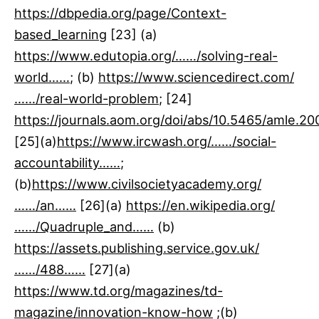
https://dbpedia.org/page/Context-
based_learning
[23] ​(a)
https://www.edutopia.org/……/solving-real-
world……
; (b)
https://www.sciencedirect.com/
……/real-world-problem
; [24]​
https://journals.aom.org/doi/abs/10.5465/amle.2
[25]​(a)
https://www.ircwash.org/……/social-
accountability……
;
(b)
https://www.civilsocietyacademy.org/
……/an……
[26]​(a)
https://en.wikipedia.org/
……/Quadruple_and……
(b)
https://assets.publishing.service.gov.uk/
……/488……
[27]​(a)
https://www.td.org/magazines/td-
magazine/innovation-know-how
;(b)