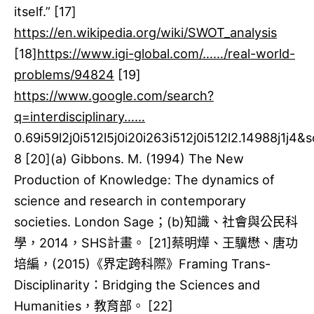
itself.” [17]​
https://en.wikipedia.org/wiki/SWOT_analysis
[18]​
https://www.igi-global.com/……/real-world-
problems/94824
[19]​
https://www.google.com/search?
q=interdisciplinary……
0.69i59l2j0i512l5j0i20i263i512j0i512l2.14988j1j
8 [20]​(a) Gibbons. M. (1994) The New
Production of Knowledge: The dynamics of
science and research in contemporary
societies. London Sage；(b)知識、社會與公民科
學，2014，SHS計畫。 [21]​蔡明燁、王驥懋、唐功
培編，(2015)《界定跨科際》Framing Trans-
Disciplinarity：Bridging the Sciences and
Humanities，教育部。 [22]​