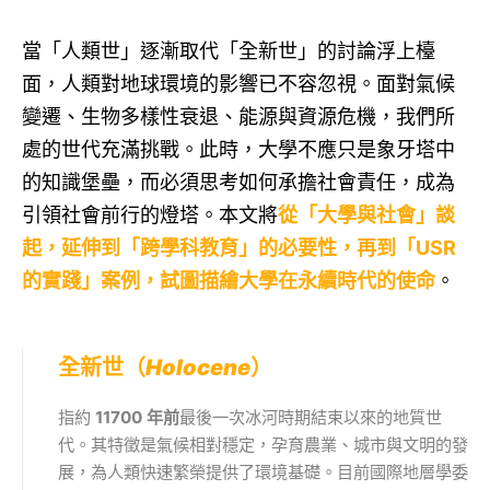
當「人類世」逐漸取代「全新世」的討論浮上檯
面，人類對地球環境的影響已不容忽視。面對氣候
變遷、生物多樣性衰退、能源與資源危機，我們所
處的世代充滿挑戰。此時，大學不應只是象牙塔中
的知識堡壘，而必須思考如何承擔社會責任，成為
引領社會前行的燈塔。本文將
從「大學與社會」談
起，延伸到「跨學科教育」的必要性，再到「USR
的實踐」案例，試圖描繪大學在永續時代的使命
。
全新世（
Holocene
）
指約
11700 年前
最後一次冰河時期結束以來的地質世
代。其特徵是氣候相對穩定，孕育農業、城市與文明的發
展，為人類快速繁榮提供了環境基礎。目前國際地層學委