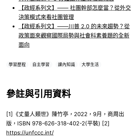
【政經系列文】—— 社團幹部怎麼當？從外交
決策模式來看社團管理
【政經系列文】——川普 2.0 的未來趨勢？從
政策面來觀察國際局勢與社會科素養題的全新
面向
學習歷程
自主學習
課內知識
大學生活
參註與引用資料
[1]​《丈量人類世》陳竹亭，2022，9月，商周出
版，ISBN 978-626-318-402-2(平裝) [2]​
https://unfccc.int/