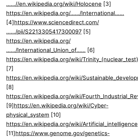
……//en.wikipedia.org/wiki/Holocene
[3]​
https://en.wikipedia.org/……/International……
[4]​
https://www.sciencedirect.com/
……/pii/S2213305417300097
[5]​
https://en.wikipedia.org/
……/International_Union_of……
[6]​
https://en.wikipedia.org/wiki/Trinity_(nuclear_test
[7]​
https://en.wikipedia.org/wiki/Sustainable_develo
[8]​
https://en.wikipedia.org/wiki/Fourth_Industrial_Re
[9]​
https://en.wikipedia.org/wiki/Cyber-
physical_system
[10]​
https://en.wikipedia.org/wiki/Artificial_intelligence
[11]​
https://www.genome.gov/genetics-