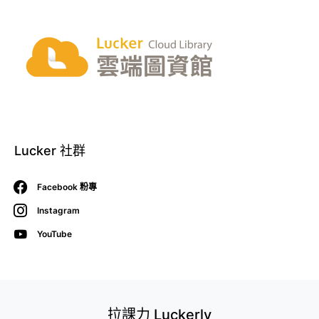
Lucker 社群
Facebook 粉專
Instagram
YouTube
拉課力 Luckerly