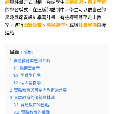
綱
與評量方式限制，強調學生
主動探索
、
自主學習
的學習模式。在這樣的體制中，學生可以依自己的
興趣與節奏設計學習計畫，有些課程甚至走出教
室，進行
田野調查
、
專案製作
、或與
社會現場
直接
連結。
目錄
隱藏
1
實驗教育型態和介紹
1.1
機構型自學
1.2
團體型自學
1.3
個人型自學
2
實驗教育與體制內教育的差異
3
實驗教育的優勢與挑戰
3.1
實驗教育的優點
3.2
實驗教育的挑戰