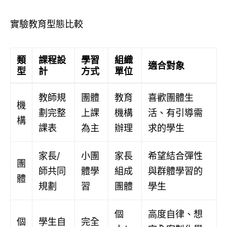
實驗教育型態比較
類
課程設
學習
組織
適合對象
型
計
方式
單位
教師規
團體
教育
喜歡團體生
機
劃完整
上課
機構
活、有引導需
構
課表
為主
辦理
求的學生
家長/
小團
家長
希望結合彈性
團
師共同
體學
組成
與群體學習的
體
規劃
習
團體
學生
個
高度自律、想
個
學生自
完全