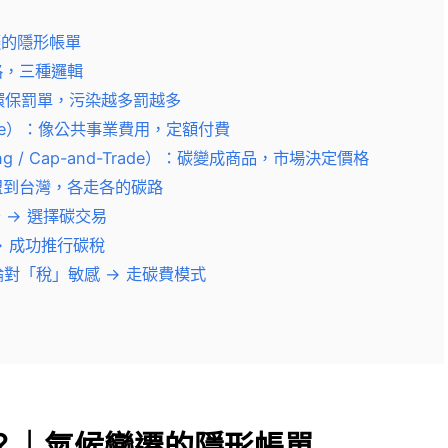
遷的隱形帳單
格，三種邏輯
：像環保罰單，污染越多罰越多
harge）：像公共事業費用，定額付費
ding / Cap-and-Trade）：碳變成商品，市場決定價格
盟到台灣，各走各的碳路
 → 選擇碳交易
→ 成功推行碳稅
論對「稅」敏感 → 走碳費模式
？｜氣候變遷的隱形帳單