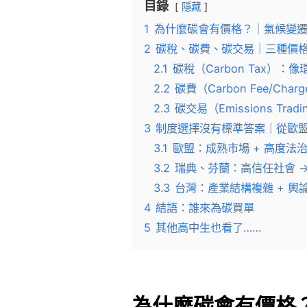
目錄
隱藏
1
為什麼碳會有價格？｜氣候變
2
碳稅、碳費、碳交易｜三種價
2.1
碳稅（Carbon Tax）
2.2
碳費（Carbon Fee/C
2.3
碳交易（Emissions Tra
3
制度選擇沒有標準答案｜從歐
3.1
歐盟：成熟市場 + 高度法治
3.2
瑞典、芬蘭：高信任社會 
3.3
台灣：產業結構複雜 + 輿
4
結語：誰來為碳買單
5
其他高中生也看了……
為什麼碳會有價格