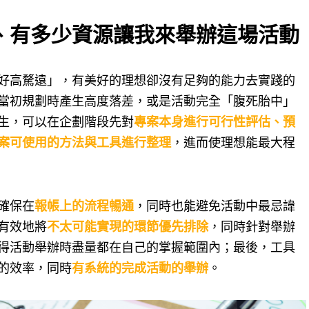
、有多少資源讓我來舉辦這場活動
好高騖遠」，有美好的理想卻沒有足夠的能力去實踐的
當初規劃時產生高度落差，或是活動完全「腹死胎中」
生，可以在企劃階段先對
專案本身進行可行性評估、預
案可使用的方法與工具進行整理
，進而使理想能最大程
確保在
報帳上的流程暢通
，同時也能避免活動中最忌諱
有效地將
不太可能實現的環節優先排除
，同時針對舉辦
得活動舉辦時盡量都在自己的掌握範圍內；最後，工具
的效率，同時
有系統的完成活動的舉辦
。