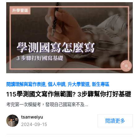
0
閱讀理解與寫作表達
個人申請
升大學管道
新生專區
115學測國文寫作無範圍? 3步驟幫你打好基礎
考完第一次模擬考，發現自己國寫來不及…
tsanweiyu
閱讀更多
2024-09-15