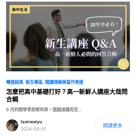
0
彎道超車
新生專區
閱讀理解與寫作表達
怎麼把高中基礎打好？高一新鮮人講座大哉問
合輯
9 月的開學季即將到來。面臨接踵而至…
tsanweiyu
閱讀更多
2024-09-01