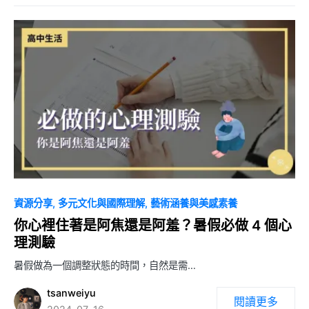
0
資源分享
多元文化與國際理解
藝術涵養與美感素養
你心裡住著是阿焦還是阿羞？暑假必做 4 個心
理測驗
暑假做為一個調整狀態的時間，自然是需…
tsanweiyu
閱讀更多