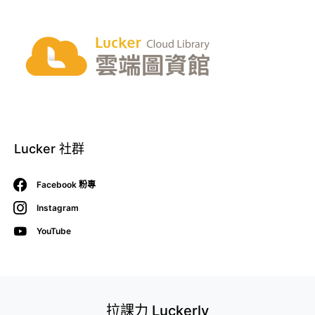
Lucker 社群
Facebook 粉專
Instagram
YouTube
拉課力 Luckerly