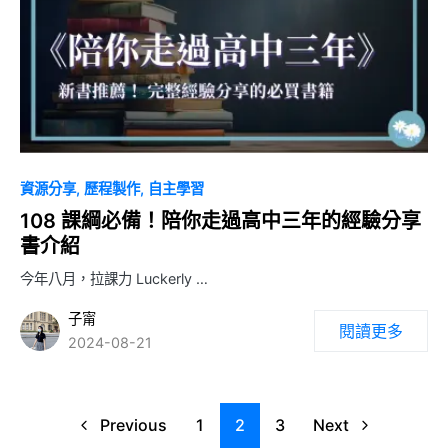
0
資源分享
歷程製作
自主學習
108 課綱必備！陪你走過高中三年的經驗分享
書介紹
今年八月，拉課力 Luckerly …
子甯
閱讀更多
2024-08-21
Previous
1
2
3
Next