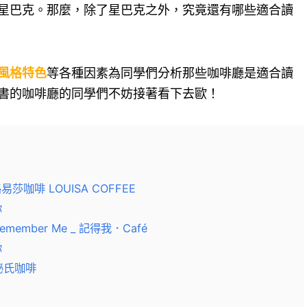
星巴克。那麼，除了星巴克之外，究竟還有哪些適合讀
風格特色
等各種因素為同學們分析那些咖啡廳是適合讀
書的咖啡廳的同學們不妨接著看下去歐！
易莎咖啡 LOUISA COFFEE
你
emember Me _ 記得我．Café
你
 秘氏咖啡