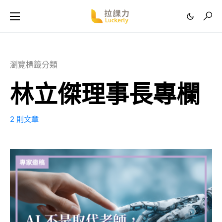
瀏覽標籤分類
林立傑理事長專欄
2 則文章