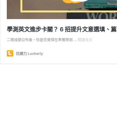
學測英文進步卡關？ 6 招提升文意選填、
學
二模成績公布後，你是否覺得在準備學測 …
閱讀全文
測
英
拉課力 Luckerly
文
進
步
卡
關？
6
招
提
升
文
意
選